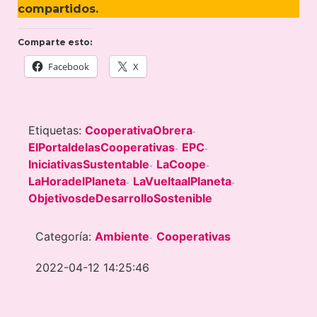
compartidos.
Comparte esto:
Facebook
X
Etiquetas:
CooperativaObrera
-
ElPortaldelasCooperativas
EPC
-
-
IniciativasSustentable
LaCoope
-
-
LaHoradelPlaneta
LaVueltaalPlaneta
-
-
ObjetivosdeDesarrolloSostenible
Categoría:
Ambiente
Cooperativas
-
2022-04-12 14:25:46