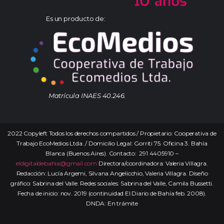
Es un producto de:
Matrícula INAES 40.246.
2022 Copyleft Todos los derechos compartidos / Propietario: Cooperativa de
Trabajo EcoMedios Ltda. / Domicilio Legal: Gorriti 75. Oficina 3. Bahía
Blanca (Buenos Aires). Contacto: 291 4405910 –
eldigitaldebahia@gmail.com
Directora/coordinadora: Valeria Villagra.
Redacción: Lucía Argemi, Silvana Angelicchio, Valeria Villagra. Diseño
gráfico: Sabrina del Valle. Redes sociales: Sabrina del Valle, Camila Bussetti.
Fecha de inicio: nov. 2019 (continuidad El Diario de Bahía feb. 2008).
DNDA: En trámite