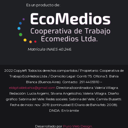
Es un producto de:
Matrícula INAES 40.246.
2022 Copyleft Todos los derechos compartidos / Propietario: Cooperativa de
Trabajo EcoMedios Ltda. / Domicilio Legal: Gorriti 75. Oficina 3. Bahía
Blanca (Buenos Aires). Contacto: 291 4405910 –
eldigitaldebahia@gmail.com
Directora/coordinadora: Valeria Villagra.
Redacción: Lucía Argemi, Silvana Angelicchio, Valeria Villagra. Diseño
gráfico: Sabrina del Valle. Redes sociales: Sabrina del Valle, Camila Bussetti.
Fecha de inicio: nov. 2019 (continuidad El Diario de Bahía feb. 2008).
DNDA: En trámite
Desarrollado por
Puro Web Design.