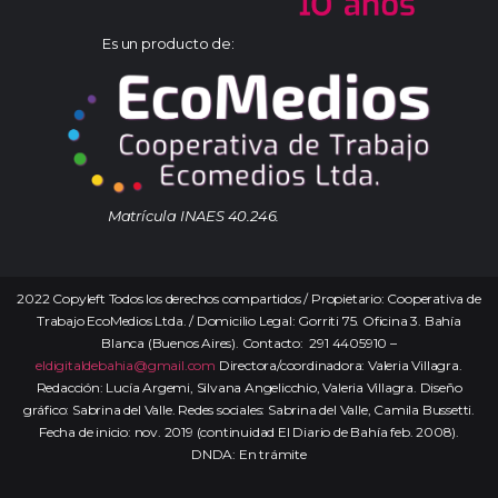
Es un producto de:
Matrícula INAES 40.246.
2022 Copyleft Todos los derechos compartidos / Propietario: Cooperativa de
Trabajo EcoMedios Ltda. / Domicilio Legal: Gorriti 75. Oficina 3. Bahía
Blanca (Buenos Aires). Contacto: 291 4405910 –
eldigitaldebahia@gmail.com
Directora/coordinadora: Valeria Villagra.
Redacción: Lucía Argemi, Silvana Angelicchio, Valeria Villagra. Diseño
gráfico: Sabrina del Valle. Redes sociales: Sabrina del Valle, Camila Bussetti.
Fecha de inicio: nov. 2019 (continuidad El Diario de Bahía feb. 2008).
DNDA: En trámite