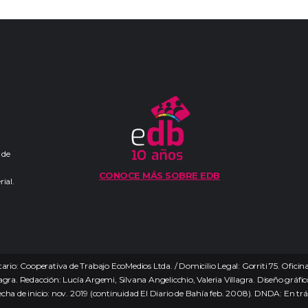
 de
CONOCE MÁS SOBRE EDB
ial.
ario: Cooperativa de Trabajo EcoMedios Ltda. / Domicilio Legal: Gorriti 75. Ofici
agra. Redacción: Lucía Argemi, Silvana Angelicchio, Valeria Villagra. Diseño gráfico:
echa de inicio: nov. 2019 (continuidad El Diario de Bahía feb. 2008). DNDA: En tr