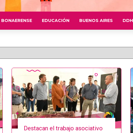
 BONAERENSE
EDUCACIÓN
BUENOS AIRES
DDH
Destacan el trabajo asociativo