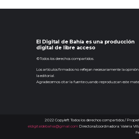
El Digital de Bahía es una producción
digital de libre acceso
©Todos los derechos compartidos.
Los artículos firmados no reflejan necesariamente la opinión
la editorial.
Agradecemos citar la fuente cuando reproduzcan este mater
2022 Copyleft Todos los derechos compartidos / Propiet
eldigitaldebahia@gmail.com
Directora/coordinadora: Valeria Vill
F