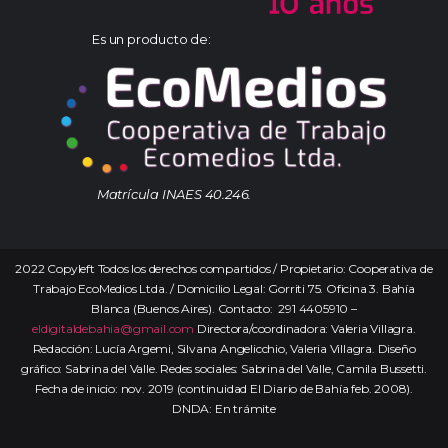
Es un producto de:
Matrícula INAES 40.246.
2022 Copyleft Todos los derechos compartidos / Propietario: Cooperativa de
Trabajo EcoMedios Ltda. / Domicilio Legal: Gorriti 75. Oficina 3. Bahía
Blanca (Buenos Aires). Contacto: 291 4405910 –
eldigitaldebahia@gmail.com
Directora/coordinadora: Valeria Villagra.
Redacción: Lucía Argemi, Silvana Angelicchio, Valeria Villagra. Diseño
gráfico: Sabrina del Valle. Redes sociales: Sabrina del Valle, Camila Bussetti.
Fecha de inicio: nov. 2019 (continuidad El Diario de Bahía feb. 2008).
DNDA: En trámite