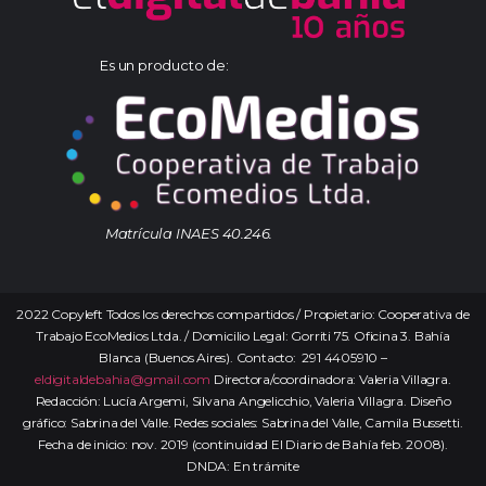
Es un producto de:
Matrícula INAES 40.246.
2022 Copyleft Todos los derechos compartidos / Propietario: Cooperativa de
Trabajo EcoMedios Ltda. / Domicilio Legal: Gorriti 75. Oficina 3. Bahía
Blanca (Buenos Aires). Contacto: 291 4405910 –
eldigitaldebahia@gmail.com
Directora/coordinadora: Valeria Villagra.
Redacción: Lucía Argemi, Silvana Angelicchio, Valeria Villagra. Diseño
gráfico: Sabrina del Valle. Redes sociales: Sabrina del Valle, Camila Bussetti.
Fecha de inicio: nov. 2019 (continuidad El Diario de Bahía feb. 2008).
DNDA: En trámite