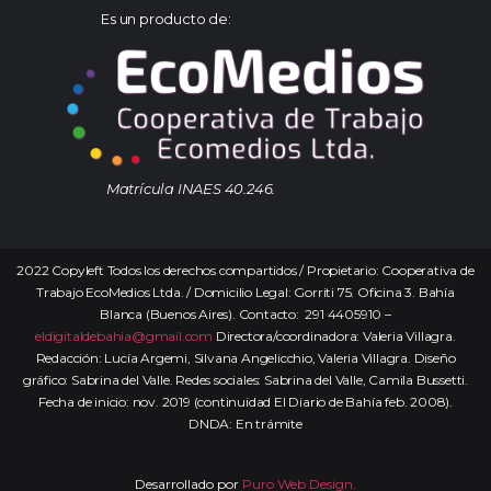
Es un producto de:
Matrícula INAES 40.246.
2022 Copyleft Todos los derechos compartidos / Propietario: Cooperativa de
Trabajo EcoMedios Ltda. / Domicilio Legal: Gorriti 75. Oficina 3. Bahía
Blanca (Buenos Aires). Contacto: 291 4405910 –
eldigitaldebahia@gmail.com
Directora/coordinadora: Valeria Villagra.
Redacción: Lucía Argemi, Silvana Angelicchio, Valeria Villagra. Diseño
gráfico: Sabrina del Valle. Redes sociales: Sabrina del Valle, Camila Bussetti.
Fecha de inicio: nov. 2019 (continuidad El Diario de Bahía feb. 2008).
DNDA: En trámite
Desarrollado por
Puro Web Design.