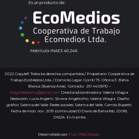
Es un producto de:
Matrícula INAES 40.246.
2022 Copyleft Todos los derechos compartidos / Propietario: Cooperativa de
Trabajo EcoMedios Ltda. / Domicilio Legal: Gorriti 75. Oficina 3. Bahía
Blanca (Buenos Aires). Contacto: 291 4405910 –
eldigitaldebahia@gmail.com
Directora/coordinadora: Valeria Villagra.
Redacción: Lucía Argemi, Silvana Angelicchio, Valeria Villagra. Diseño
gráfico: Sabrina del Valle. Redes sociales: Sabrina del Valle, Camila Bussetti.
Fecha de inicio: nov. 2019 (continuidad El Diario de Bahía feb. 2008).
DNDA: En trámite
Desarrollado por
Puro Web Design.