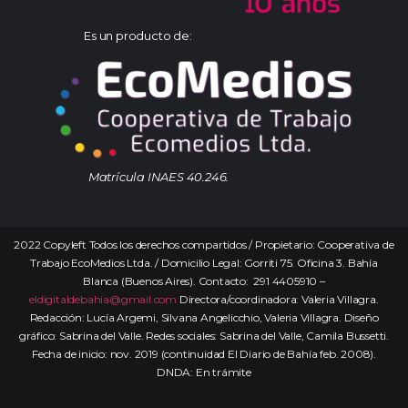
Es un producto de:
Matrícula INAES 40.246.
2022 Copyleft Todos los derechos compartidos / Propietario: Cooperativa de
Trabajo EcoMedios Ltda. / Domicilio Legal: Gorriti 75. Oficina 3. Bahía
Blanca (Buenos Aires). Contacto: 291 4405910 –
eldigitaldebahia@gmail.com
Directora/coordinadora: Valeria Villagra.
Redacción: Lucía Argemi, Silvana Angelicchio, Valeria Villagra. Diseño
gráfico: Sabrina del Valle. Redes sociales: Sabrina del Valle, Camila Bussetti.
Fecha de inicio: nov. 2019 (continuidad El Diario de Bahía feb. 2008).
DNDA: En trámite