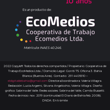
Es un producto de:
Matrícula INAES 40.246.
2022 Copyleft Todos los derechos compartidos / Propietario: Cooperativa de
Trabajo EcoMedios Ltda. / Domicilio Legal: Gorriti 75. Oficina 3. Bahía
Blanca (Buenos Aires). Contacto: 291 4405910 –
eldigitaldebahia@gmail.com
Directora/coordinadora: Valeria Villagra.
Redacción: Lucía Argemi, Silvana Angelicchio, Valeria Villagra. Diseño
gráfico: Sabrina del Valle. Redes sociales: Sabrina del Valle, Camila Bussetti.
Fecha de inicio: nov. 2019 (continuidad El Diario de Bahía feb. 2008).
DNDA: En trámite