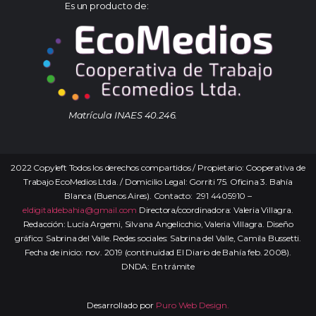
Es un producto de:
Matrícula INAES 40.246.
2022 Copyleft Todos los derechos compartidos / Propietario: Cooperativa de
Trabajo EcoMedios Ltda. / Domicilio Legal: Gorriti 75. Oficina 3. Bahía
Blanca (Buenos Aires). Contacto: 291 4405910 –
eldigitaldebahia@gmail.com
Directora/coordinadora: Valeria Villagra.
Redacción: Lucía Argemi, Silvana Angelicchio, Valeria Villagra. Diseño
gráfico: Sabrina del Valle. Redes sociales: Sabrina del Valle, Camila Bussetti.
Fecha de inicio: nov. 2019 (continuidad El Diario de Bahía feb. 2008).
DNDA: En trámite
Desarrollado por
Puro Web Design.